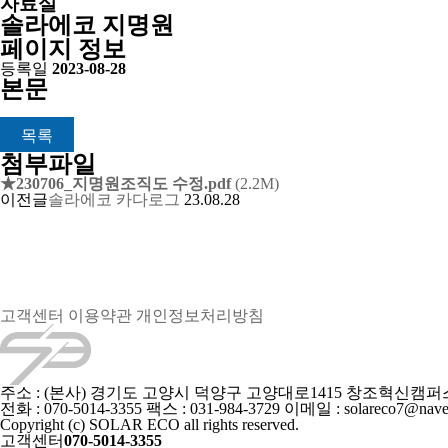
자료실
솔라에코 지명원
페이지 정보
등록일
2023-08-28
본문
목록
첨부파일
★230706_지명원조직도 수정.pdf
(2.2M)
이전글
솔라에코 카다로그
23.08.28
고객센터
이용약관
개인정보처리방침
주소 : (본사) 경기도 고양시 덕양구 고양대로1415 창조혁신캠퍼스
전화 : 070-5014-3355
팩스 : 031-984-3729
이메일 : solareco7@nave
Copyright (c) SOLAR ECO all rights reserved.
고객센터
070-5014-3355