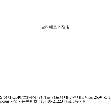
솔라에코 지명원
 성사 C1407호
(공장) 경기도 김포시 대곶면 대곶남로 265번길 14
r.com
사업자등록번호 : 137-86-21223
대표 : 유지연