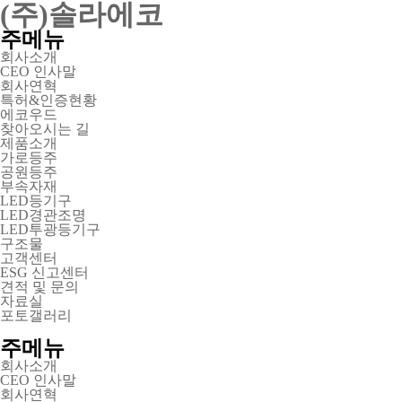
(주)솔라에코
주메뉴
회사소개
CEO 인사말
회사연혁
특허&인증현황
에코우드
찾아오시는 길
제품소개
가로등주
공원등주
부속자재
LED등기구
LED경관조명
LED투광등기구
구조물
고객센터
ESG 신고센터
견적 및 문의
자료실
포토갤러리
주메뉴
회사소개
CEO 인사말
회사연혁