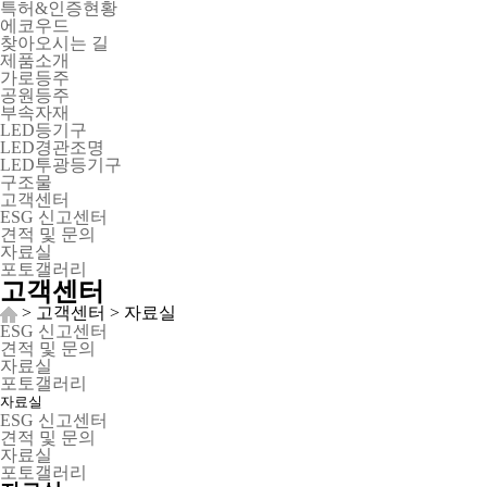
특허&인증현황
에코우드
찾아오시는 길
제품소개
가로등주
공원등주
부속자재
LED등기구
LED경관조명
LED투광등기구
구조물
고객센터
ESG 신고센터
견적 및 문의
자료실
포토갤러리
고객센터
> 고객센터 > 자료실
ESG 신고센터
견적 및 문의
자료실
포토갤러리
자료실
ESG 신고센터
견적 및 문의
자료실
포토갤러리