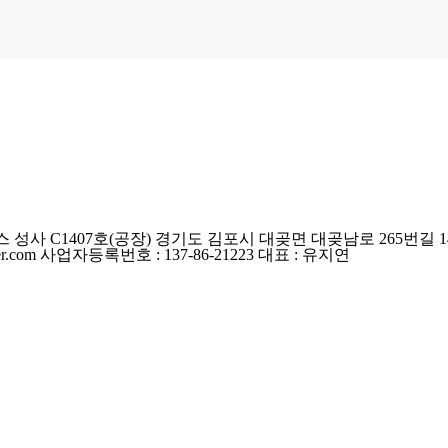
 성사 C1407호
(공장) 경기도 김포시 대곶면 대곶남로 265번길 14
r.com
사업자등록번호 : 137-86-21223
대표 : 유지연