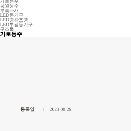
가로등주
공원등주
부속자재
LED등기구
LED경관조명
LED투광등기구
구조물
가로등주
등록일
2023-08-29