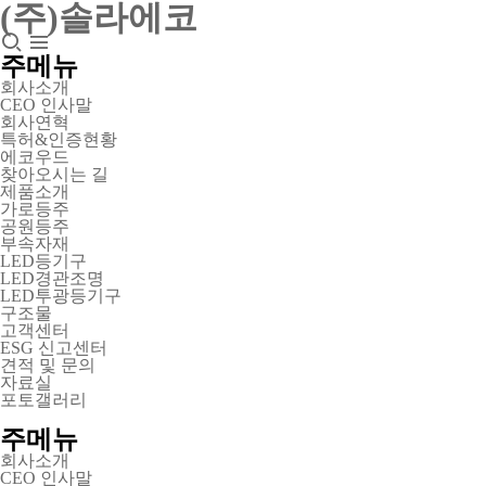
(주)솔라에코
주메뉴
회사소개
CEO 인사말
회사연혁
특허&인증현황
에코우드
찾아오시는 길
제품소개
가로등주
공원등주
부속자재
LED등기구
LED경관조명
LED투광등기구
구조물
고객센터
ESG 신고센터
견적 및 문의
자료실
포토갤러리
주메뉴
회사소개
CEO 인사말