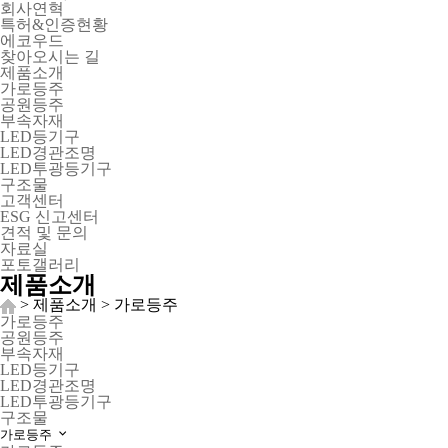
회사연혁
특허&인증현황
에코우드
찾아오시는 길
제품소개
가로등주
공원등주
부속자재
LED등기구
LED경관조명
LED투광등기구
구조물
고객센터
ESG 신고센터
견적 및 문의
자료실
포토갤러리
제품소개
> 제품소개 > 가로등주
가로등주
공원등주
부속자재
LED등기구
LED경관조명
LED투광등기구
구조물
가로등주