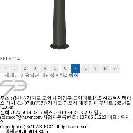
SELF-114
1
2
3
4
5
6
8
9
10
7
고객센터
이용약관
개인정보처리방침
주소 : (본사) 경기도 고양시 덕양구 고양대로1415 창조혁신캠퍼
스 성사 C1407호
(공장) 경기도 김포시 대곶면 대곶남로 265번길
142-30
전화 : 070-5014-3355
팩스 : 031-984-3729
이메일 :
solareco7@naver.com
사업자등록번호 : 137-86-21223
대표 : 유지
연
Copyright (c) SOLAR ECO all rights reserved.
고객센터
070-5014-3355