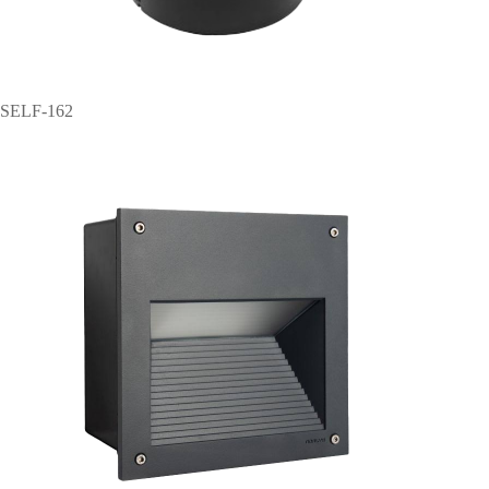
SELF-162