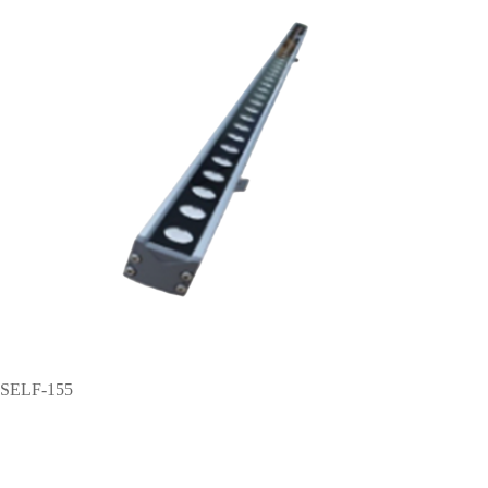
SELF-155