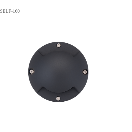
SELF-160