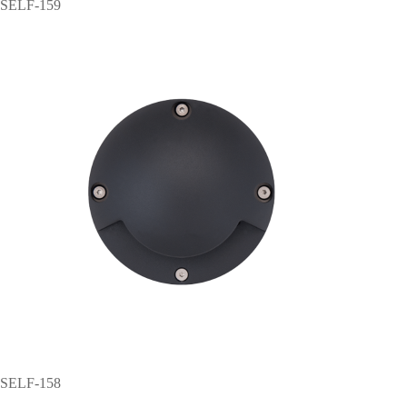
SELF-159
SELF-158