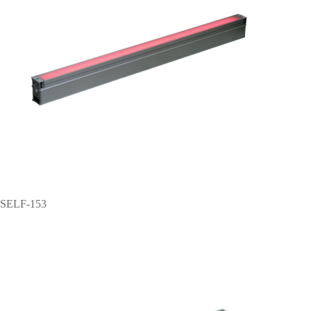
SELF-153