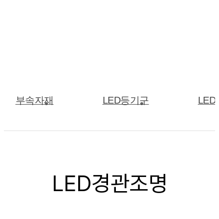
부속자재
LED등기구
LE
LED경관조명