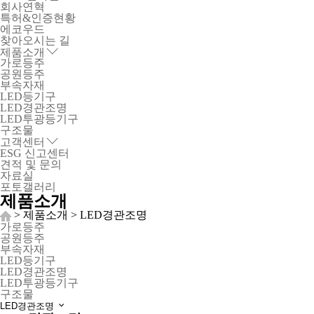
회사연혁
특허&인증현황
에코우드
찾아오시는 길
제품소개
가로등주
공원등주
부속자재
LED등기구
LED경관조명
LED투광등기구
구조물
고객센터
ESG 신고센터
견적 및 문의
자료실
포토갤러리
제품소개
> 제품소개 > LED경관조명
가로등주
공원등주
부속자재
LED등기구
LED경관조명
LED투광등기구
구조물
LED경관조명