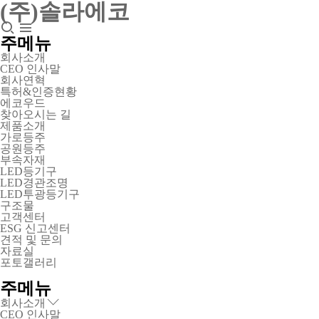
(주)솔라에코
주메뉴
회사소개
CEO 인사말
회사연혁
특허&인증현황
에코우드
찾아오시는 길
제품소개
가로등주
공원등주
부속자재
LED등기구
LED경관조명
LED투광등기구
구조물
고객센터
ESG 신고센터
견적 및 문의
자료실
포토갤러리
주메뉴
회사소개
CEO 인사말