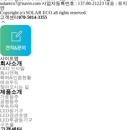
solareco7@naver.com
사업자등록번호 : 137-86-21223
대표 : 유지
연
Copyright (c) SOLAR ECO all rights reserved.
고객센터
070-5014-3355
사이트맵
회사소개
CEO 인사말
회사연혁
특허&인증현황
에코우드
찾아오시는 길
제품소개
가로등주
공원등주
부속자재
LED등기구
LED경관조명
LED투광등기구
구조물
고객센터