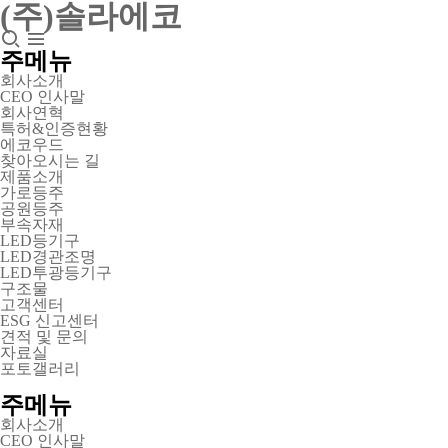
(주)솔라에코
주메뉴
회사소개
CEO 인사말
회사연혁
특허&인증현황
에코우드
찾아오시는 길
제품소개
가로등주
공원등주
부속자재
LED등기구
LED경관조명
LED투광등기구
구조물
고객센터
ESG 신고센터
견적 및 문의
자료실
포토갤러리
주메뉴
회사소개
CEO 인사말