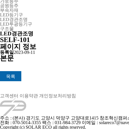
가로등주
공원등주
부속자재
LED등기구
LED경관조명
LED투광등기구
구조물
LED경관조명
SELF-101
페이지 정보
등록일
2023-09-11
본문
목록
고객센터
이용약관
개인정보처리방침
주소 : (본사) 경기도 고양시 덕양구 고양대로1415 창조혁신캠퍼스
전화 : 070-5014-3355
팩스 : 031-984-3729
이메일 : solareco7@nave
Copyright (c) SOLAR ECO all rights reserved.