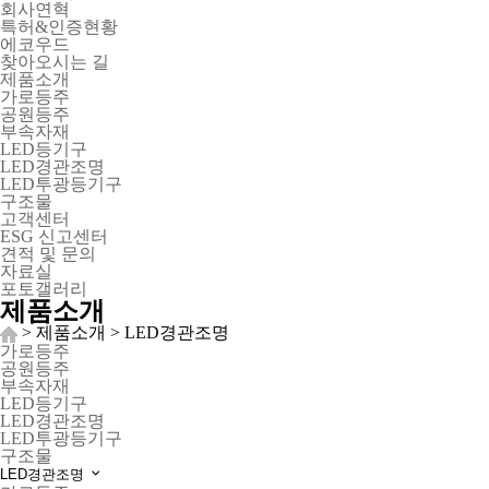
회사연혁
특허&인증현황
에코우드
찾아오시는 길
제품소개
가로등주
공원등주
부속자재
LED등기구
LED경관조명
LED투광등기구
구조물
고객센터
ESG 신고센터
견적 및 문의
자료실
포토갤러리
제품소개
> 제품소개 > LED경관조명
가로등주
공원등주
부속자재
LED등기구
LED경관조명
LED투광등기구
구조물
LED경관조명