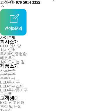
고객센터
070-5014-3355
사이트맵
회사소개
CEO 인사말
회사연혁
특허&인증현황
에코우드
찾아오시는 길
제품소개
가로등주
공원등주
부속자재
LED등기구
LED경관조명
LED투광등기구
구조물
고객센터
ESG 신고센터
견적 및 문의
자료실